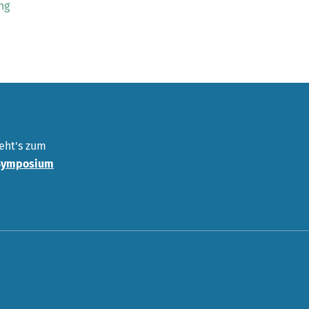
ng
eht's zum
Symposium